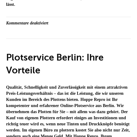
lässt.
für
Kommentare deaktiviert
Online-
Plot:
Von
bester
Qualität
Plotservice Berlin: Ihre
profitieren
Vorteile
Qualität, Schnelligkeit und Zuverlässigkeit mit einem attraktiven
Preis-Leistungsverhältnis – das ist die Leistung, die wir unseren
Kunden im Bereich des Plottens bieten. Hoppe Repro ist Ihr
kompetenter und erfahrener Online-Plotservice aus Berlin. Wir
übernehmen das Plotten für Sie – mit allem was dazu gehört. Der
Kauf von eigenen Plottern erfordert einiges an Investitionen und
richtig teuer wird es, wenn neue Tinten und Druckknöpfe benötigt
werden. Im eigenen Büro zu plottern kostet Sie also nicht nur Zeit,
sondern auch eine Menge Geld. Mit Hoppe Repro, Ihrem