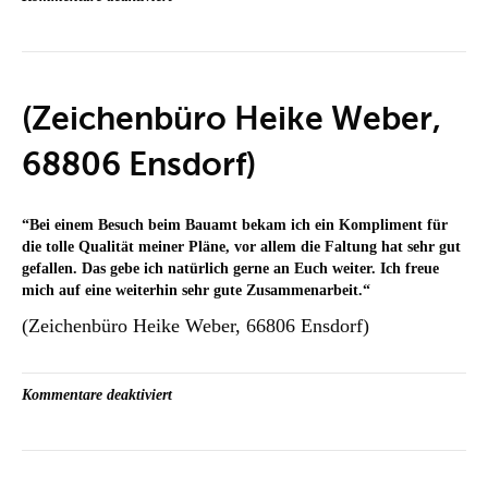
(Helmut
Korstian
+
Team,
57250
(Zeichenbüro Heike Weber,
Netphen)
68806 Ensdorf)
“
Bei einem Besuch beim Bauamt bekam ich ein Kompliment für
die tolle Qualität meiner Pläne, vor allem die Faltung hat sehr gut
gefallen. Das gebe ich natürlich gerne an Euch weiter. Ich freue
mich auf eine weiterhin sehr gute Zusammenarbeit.
“
(Zeichenbüro Heike Weber, 66806 Ensdorf)
für
Kommentare deaktiviert
(Zeichenbüro
Heike
Weber,
68806