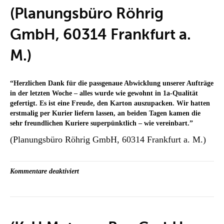
Ensdorf)
(Planungsbüro Röhrig
GmbH, 60314 Frankfurt a.
M.)
“
Herzlichen Dank für die passgenaue Abwicklung unserer Aufträge
in der letzten Woche – alles wurde wie gewohnt in 1a-Qualität
gefertigt. Es ist eine Freude, den Karton auszupacken. Wir hatten
erstmalig per Kurier liefern lassen, an beiden Tagen kamen die
sehr freundlichen Kuriere superpünktlich – wie vereinbart.
”
(Planungsbüro Röhrig GmbH, 60314 Frankfurt a. M.)
für
Kommentare deaktiviert
(Planungsbüro
Röhrig
GmbH,
60314
Frankfurt