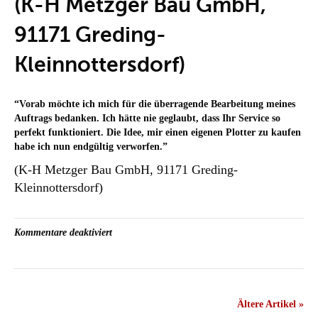
(K-H Metzger Bau GmbH,
a.
M.)
91171 Greding-
Kleinnottersdorf)
“
Vorab möchte ich mich für die überragende Bearbeitung meines
Auftrags bedanken. Ich hätte nie geglaubt, dass Ihr Service so
perfekt funktioniert. Die Idee, mir einen eigenen Plotter zu kaufen
habe ich nun endgültig verworfen.
”
(K-H Metzger Bau GmbH, 91171 Greding-
Kleinnottersdorf)
für
Kommentare deaktiviert
(K-
H
Metzger
Bau
GmbH,
Ältere Artikel »
91171