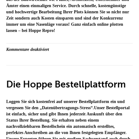
Ämter einen einmaligen Service. Durch schnelle, kostengünstige
und hochwertige Bearbeitung Ihrer Plots können Sie so nicht nur
Zeit sondern auch Kosten einsparen und sind der Konkurrenz
immer um eine Nasenläge voraus! Ganz einfach online plotten
lassen – bei Hoppe Repro!
für
Kommentare deaktiviert
Ihr
Plotter
aus
Berlin
Die Hoppe Bestellplattform
Loggen Sie sich kostenfrei auf unserer Bestellplattform ein und
vergessen Sie den „Datenübertragungs-Stress“.Unser Bestellportal
ist einfach, sicher und gibt Ihnen jederzeit Auskunft über den
Status Ihrer Bestellung. Sie erhalten neben einem
nachvollziehbaren Bestellschein ein automatisch erstelltes,
perfektes Anschreiben an die von Ihnen festgelegten Empfänger.
Unsere Experten führen Sie mit großem Sachverstand auch durch