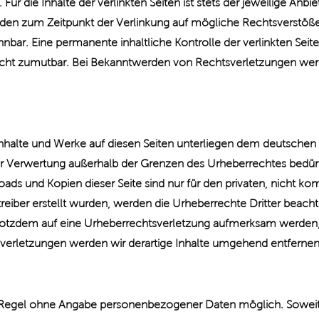
 die Inhalte der verlinkten Seiten ist stets der jeweilige Anbie
urden zum Zeitpunkt der Verlinkung auf mögliche Rechtsverstöße
nbar. Eine permanente inhaltliche Kontrolle der verlinkten Seit
nicht zumutbar. Bei Bekanntwerden von Rechtsverletzungen wer
 Inhalte und Werke auf diesen Seiten unterliegen dem deutschen 
der Verwertung außerhalb der Grenzen des Urheberrechtes bedür
oads und Kopien dieser Seite sind nur für den privaten, nicht k
etreiber erstellt wurden, werden die Urheberrechte Dritter beach
 trotzdem auf eine Urheberrechtsverletzung aufmerksam werden
verletzungen werden wir derartige Inhalte umgehend entfernen
er Regel ohne Angabe personenbezogener Daten möglich. Sowei