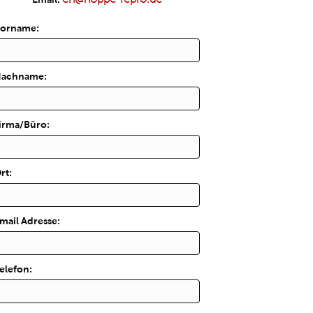
orname:
achname:
irma/Büro:
rt:
mail Adresse:
elefon: