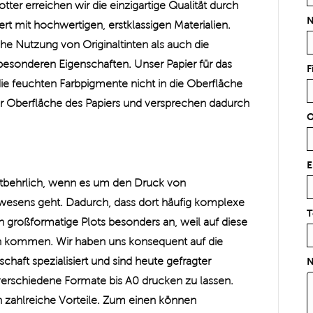
ter erreichen wir die einzigartige Qualität durch
N
rt mit hochwertigen, erstklassigen Materialien.
he Nutzung von Originaltinten als auch die
esonderen Eigenschaften. Unser Papier für das
F
die feuchten Farbpigmente nicht in die Oberfläche
er Oberfläche des Papiers und versprechen dadurch
O
E
entbehrlich, wenn es um den Druck von
wesens geht. Dadurch, dass dort häufig komplexe
T
ch großformatige Plots besonders an, weil auf diese
n kommen. Wir haben uns konsequent auf die
chaft spezialisiert und sind heute gefragter
N
erschiedene Formate bis A0 drucken zu lassen.
 zahlreiche Vorteile. Zum einen können