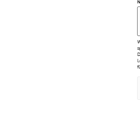
N
W
s
D
L
f