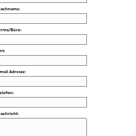
achname:
irma/Büro:
rt:
mail Adresse:
elefon:
achricht: